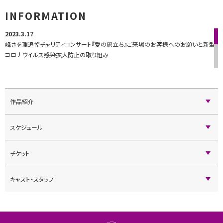
INFORMATION
2023.3.17
峰さを理追悼チャリティコンサート『愛の旅立ち』ご来場のお客様へのお願いと新型
コロナウイルス感染拡大防止の取り組み
2023.3.9
再演版・峰さを理追悼チャリティコンサート『愛の旅立ち』公演プログラムの予約販売
について
作品紹介
2023.2.20
『愛の旅立ち』チケット完売のお知らせ【宝塚・東京】
スケジュール
2022.11.18
【再演】峰さを理追悼チャリティコンサート 開催のお知らせ
チケット
キャスト・スタッフ