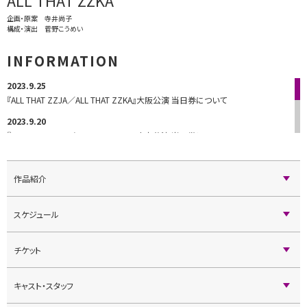
ALL THAT ZZKA
企画・原案 寺井尚子
構成・演出 菅野こうめい
INFORMATION
2023.9.25
『ALL THAT ZZJA／ALL THAT ZZKA』大阪公演 当日券について
2023.9.20
『ALL THAT ZZJA／ALL THAT ZZKA』東京公演 当日券について
2023.9.17
『ALL THAT ZZJA／ALL THAT ZZKA』スペシャル抽選会開催決定！
作品紹介
2023.9.17
『ALL THAT ZZJA／ALL THAT ZZKA』スペシャルカーテンコール開催決定！
スケジュール
2023.9.17
『ALL THAT ZZJA／ALL THAT ZZKA』ご来場のお客様へのご案内
チケット
2023.9.11
「シニア割チケット」の販売開始のお知らせ
キャスト・スタッフ
2023.9.8